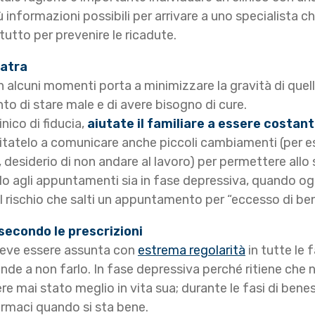
 informazioni possibili per arrivare a uno specialista c
ttutto per prevenire le ricadute.
iatra
 in alcuni momenti porta a minimizzare la gravità di que
nto di stare male e di avere bisogno di cure.
inico di fiducia,
aiutate il familiare a essere costant
atelo a comunicare anche piccoli cambiamenti (per ese
à, desiderio di non andare al lavoro) per permettere allo 
 agli appuntamenti sia in fase depressiva, quando ogni
l rischio che salti un appuntamento per “eccesso di ben
 secondo le prescrizioni
 deve essere assunta con
estrema regolarità
in tutte le 
de a non farlo. In fase depressiva perché ritiene che no
re mai stato meglio in vita sua; durante le fasi di bene
rmaci quando si sta bene.