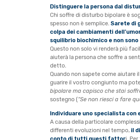
Distinguere la persona dal distu
Chi soffre di disturbo bipolare è 
spesso non è semplice.
Sarete di 
colpa dei cambiamenti dell’umor
squilibrio biochimico e non sono
Questo non solo vi renderà più faci
aiuterà la persona che soffre a sent
detto.
Quando non sapete come aiutare il 
guarire il vostro congiunto ma pot
bipolare ma capisco che stai soff
sostegno (
“Se non riesci a fare q
Individuare uno specialista con e
A causa della particolare complessi
differenti evoluzioni nel tempo,
il 
conto di tutti questi fattor
i. Pe