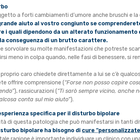
rbo
soggetto a forti cambiamenti d’umore anche bruschi e 
grande aiuto al vostro congiunto se comprenderet
e i quali dipendono da un alterato funzionamento 
 la conseguenza di un brutto carattere.
le sorvolare su molte manifestazioni che potreste scam
irsi meno in colpa quando, nelle fasi di benessere, si r
proprio caro chiedete direttamente a lui se c’è qualco
ete offrire comprensione (
“Forse non posso capire cosa 
rendo”
), rassicurazioni (
“Ti sarò sempre vicino, anche ne
ualcosa conta sul mio aiuto”
).
sperienza specifica per il disturbo bipolare
tà di questa patologia che può manifestarsi in tanti d
disturbo bipolare ha bisogno di
cure “personalizzate
r tale ragione è importante individuare un clinico con u