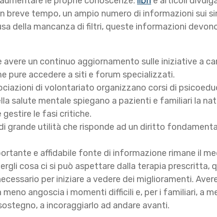
r aumentare le proprie conoscenze:
libri
e articoli divulga
e in breve tempo, un ampio numero di informazioni sui si
causa della mancanza di filtri, queste informazioni dev
 avere un continuo aggiornamento sulle iniziative a ca
pure accedere a siti e forum specializzati.
ociazioni di volontariato organizzano corsi di psicoeduc
lla salute mentale spiegano a pazienti e familiari la natu
gestire le fasi critiche.
i grande utilità che risponde ad un diritto fondamentale
rtante e affidabile fonte di informazione rimane il me
ergli cosa ci si può aspettare dalla terapia prescritta, qu
cessario per iniziare a vedere dei miglioramenti. Avere 
eno angoscia i momenti difficili e, per i familiari, a me
io sostegno, a incoraggiarlo ad andare avanti.