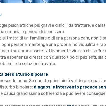
o
ogie psichiatriche più gravi e difficili da trattare, è cara
ria o mania e periodi di benessere.
e si tratta di un familiare o di una persona cara, non è 
 ogni persona mantenga una propria individualità e rapp
enti su come essere fattivamente vicini a chi soffre d
ra esperienza diretta con questo tipo di pazienti, sia da
oblemi e le soluzioni trovate.
 del disturbo bipolare
oscerlo bene. Se questo principio è valido per qualsiasi
disturbo bipolare:
diagnosi e intervento precoce sono 
e causa grandissima sofferenza e può avere consegue