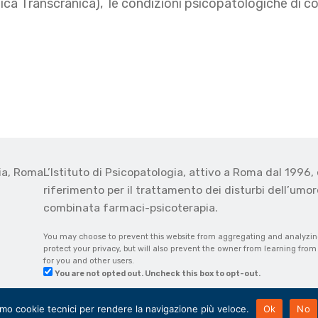
a Transcranica), le condizioni psicopatologiche di confi
gia, Roma
L’Istituto di Psicopatologia, attivo a Roma dal 1996, 
o
riferimento per il trattamento dei disturbi dell’umore
combinata farmaci-psicoterapia.
You may choose to prevent this website from aggregating and analyzing 
protect your privacy, but will also prevent the owner from learning fro
for you and other users.
You are not opted out. Uncheck this box to opt-out.
amo cookie tecnici per rendere la navigazione più veloce.
Ok
No