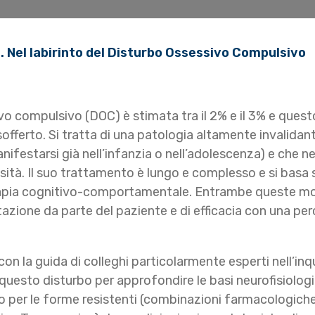
. Nel labirinto del Disturbo Ossessivo Compulsivo
 compulsivo (DOC) è stimata tra il 2% e il 3% e questo si
offerto. Si tratta di una patologia altamente invalida
nifestarsi già nell’infanzia o nell’adolescenza) e che n
ensità. Il suo trattamento è lungo e complesso e si basa
terapia cognitivo-comportamentale. Entrambe queste mo
ettazione da parte del paziente e di efficacia con una p
con la guida di colleghi particolarmente esperti nell’i
 questo disturbo per approfondire le basi neurofisiologi
ento per le forme resistenti (combinazioni farmacologich