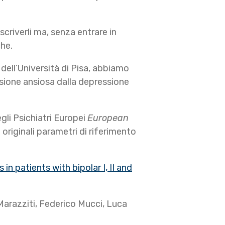
criverli ma, senza entrare in
che.
a dell’Università di Pisa, abbiamo
ssione ansiosa dalla depressione
egli Psichiatri Europei
European
originali parametri di riferimento
n patients with bipolar I, II and
Marazziti, Federico Mucci, Luca