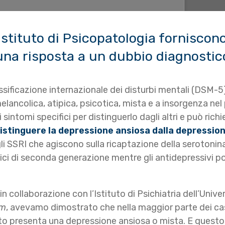
Istituto di Psicopatologia forniscono 
una risposta a un dubbio diagnostic
ssificazione internazionale dei disturbi mentali (DSM-5)
elancolica, atipica, psicotica, mista e a insorgenza nel
 sintomi specifici per distinguerlo dagli altri e può rich
distinguere la depressione ansiosa dalla depressio
gli SSRI che agiscono sulla ricaptazione della serotonina
ici di seconda generazione mentre gli antidepressivi po
in collaborazione con l’Istituto di Psichiatria dell’Univer
um
, avevamo dimostrato che nella maggior parte dei casi 
to presenta una depressione ansiosa o mista. E questo p