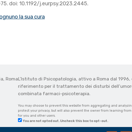
e75. doi: 10.1192/j.eurpsy.2023.2445.
ognuno la sua cura
gia, Roma
L’Istituto di Psicopatologia, attivo a Roma dal 1996, 
o
riferimento per il trattamento dei disturbi dell’umore
combinata farmaci-psicoterapia.
You may choose to prevent this website from aggregating and analyzing 
protect your privacy, but will also prevent the owner from learning fro
for you and other users.
You are not opted out. Uncheck this box to opt-out.