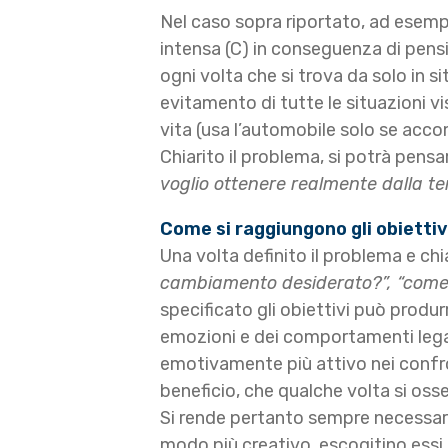
Nel caso sopra riportato, ad esemp
intensa (C) in conseguenza di pensier
ogni volta che si trova da solo in s
evitamento di tutte le situazioni 
vita (usa l’automobile solo se acco
Chiarito il problema, si potrà pen
voglio ottenere realmente dalla t
Come si raggiungono gli obiettiv
Una volta definito il problema e chi
cambiamento desiderato?”, “come 
specificato gli obiettivi può produ
emozioni e dei comportamenti legat
emotivamente più attivo nei confron
beneficio, che qualche volta si osse
Si rende pertanto sempre necessaria
modo più creativo, escogitino essi 