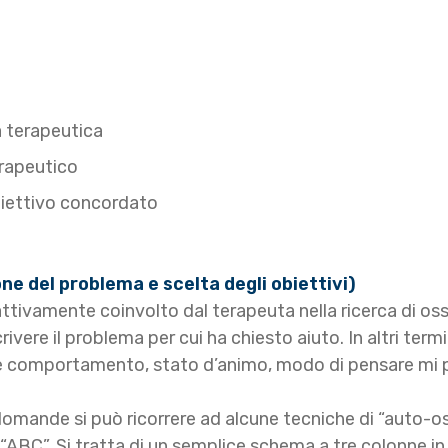
a terapeutica
erapeutico
obiettivo concordato
one del problema e scelta degli obiettivi)
e attivamente coinvolto dal terapeuta nella ricerca di o
vere il problema per cui ha chiesto aiuto. In altri termin
uale comportamento, stato d’animo, modo di pensare m
omande si può ricorrere ad alcune tecniche di “auto-oss
“ABC”. Si tratta di un semplice schema a tre colonne in 