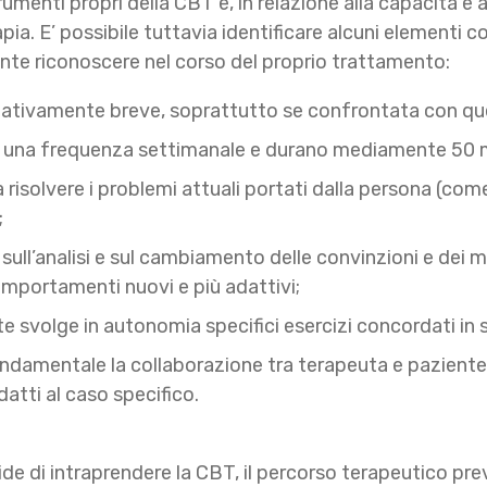
trumenti propri della CBT e, in relazione alla capacità e 
pia. E’ possibile tuttavia identificare alcuni elementi 
nte riconoscere nel corso del proprio trattamento:
relativamente breve, soprattutto se confrontata con que
o una frequenza settimanale e durano mediamente 50 m
a risolvere i problemi attuali portati dalla persona (come
;
 sull’analisi e sul cambiamento delle convinzioni e dei
omportamenti nuovi e più adattivi;
ente svolge in autonomia specifici esercizi concordati in
 fondamentale la collaborazione tra terapeuta e paziente
adatti al caso specifico.
ecide di intraprendere la CBT, il percorso terapeutico p