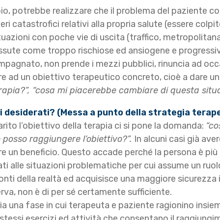
io, potrebbe realizzare che il problema del paziente co
i catastrofici relativi alla propria salute (essere colpit
ituazioni con poche vie di uscita (traffico, metropolita
vissute come troppo rischiose ed ansiogene e progressi
mpagnato, non prende i mezzi pubblici, rinuncia ad occas
sare ad un obiettivo terapeutico concreto, cioè a dare
erapia?”, “cosa mi piacerebbe cambiare di questa sit
i desiderati? (Messa a punto della strategia terap
arito l’obiettivo della terapia ci si pone la domanda:
“co
posso raggiungere l’obiettivo?”.
In alcuni casi già ave
rre un beneficio. Questo accade perché la persona è più 
i alle situazioni problematiche per cui assume un ruo
ti della realtà ed acquisisce una maggiore sicurezza i
rva, non è di per sé certamente sufficiente.
 una fase in cui terapeuta e paziente ragionino insieme 
stessi esercizi ed attività che consentano il raggiung