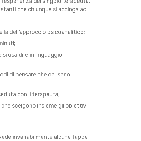
all’esperienza del singolo terapeuta,
costanti che chiunque si accinga ad
lla dell’approccio psicoanalitico;
inuti;
 si usa dire in linguaggio
 modi di pensare che causano
 seduta con il terapeuta;
 che scelgono insieme gli obiettivi,
revede invariabilmente alcune tappe