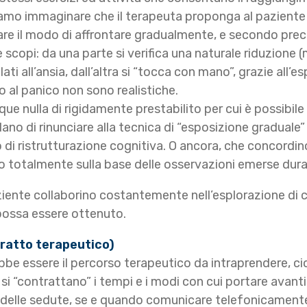
mo immaginare che il terapeuta proponga al paziente il
are il modo di affrontare gradualmente, e secondo preci
scopi: da una parte si verifica una naturale riduzion
elati all’ansia, dall’altra si “tocca con mano”, grazie all’
al panico non sono realistiche.
e nulla di rigidamente prestabilito per cui è possibile
dano di rinunciare alla tecnica di “esposizione graduale
o di ristrutturazione cognitiva. O ancora, che concordi
lo totalmente sulla base delle osservazioni emerse duran
iente collaborino costantemente nell’esplorazione di c
possa essere ottenuto.
tratto terapeutico)
bbe essere il percorso terapeutico da intraprendere, ci
si “contrattano” i tempi e i modi con cui portare avanti
za delle sedute, se e quando comunicare telefonicamente