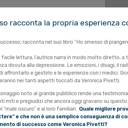
o racconta la propria esperienza c
 successo, racconta nel suo libro “Ho smesso di piangere
facile lettura, l’autrice narra in modo molto diretto, a 
renza dovuta alla depressione. Le emozioni, i disagi, il 
 di affrontarlo e gestirlo e le esperienze con i medici.
eranno nei tanti aspetti toccati da Veronica Pivetti.
ersonaggio noto al grande pubblico rende una testimon
nti miti e pregiudizi che ancora oggi gravano su questo
 “male oscuro” e ai loro familiari.
Quale migliore pro
tere” e che non è una semplice conseguenza di condiz
omento di successo come Veronica Pivetti?