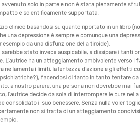
è avvenuto solo in parte e non è stata pienamente sfrut
impatto e scientificamente supportata.
zio clinico basandosi su quanto riportato in un libro (
co che una depressione è sempre e comunque una depres
er esempio da una disfunzione della tiroide).
sarebbe stato invece auspicabile, a dissipare i tanti pr
ne. L’autrice ha un atteggiamento ambivalente verso i f
ra ne lamenta i limiti, la lentezza d’azione e gli effetti c
psichiatriche?), facendosi di tanto in tanto tentare da 
anto, a nostro parere, una persona non dovrebbe mai fa
, l’autrice decide da sola di interrompere le cure nell
e consolidato il suo benessere. Senza nulla voler togliere
 certamente non si tratta di un atteggiamento condivisi
sempio.