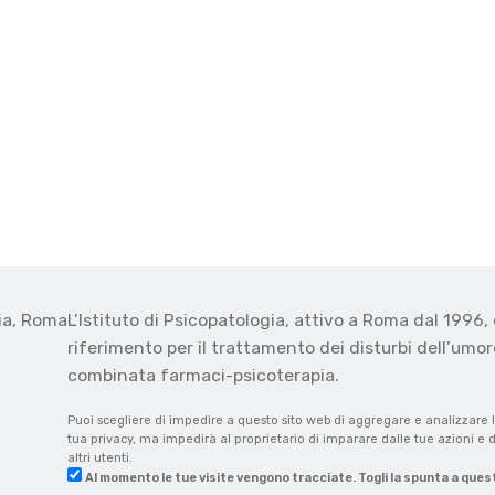
gia, Roma
L’Istituto di Psicopatologia, attivo a Roma dal 1996, 
o
riferimento per il trattamento dei disturbi dell’umore
combinata farmaci-psicoterapia.
Puoi scegliere di impedire a questo sito web di aggregare e analizzare l
tua privacy, ma impedirà al proprietario di imparare dalle tue azioni e d
altri utenti.
Al momento le tue visite vengono tracciate. Togli la spunta a ques