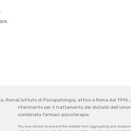
r
are.
gia, Roma
L’Istituto di Psicopatologia, attivo a Roma dal 1996, 
o
riferimento per il trattamento dei disturbi dell’umore
combinata farmaci-psicoterapia.
You may choose to prevent this website from aggregating and analyzing 