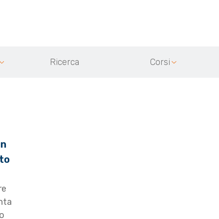
Ricerca
Corsi
un
to
re
nta
to