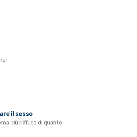
mer
are il sesso
ema più diffuso di quanto