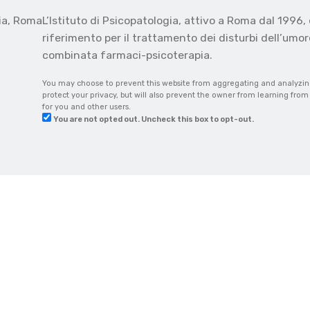
gia, Roma
L’Istituto di Psicopatologia, attivo a Roma dal 1996, 
o
riferimento per il trattamento dei disturbi dell’umore
combinata farmaci-psicoterapia.
You may choose to prevent this website from aggregating and analyzing 
protect your privacy, but will also prevent the owner from learning fro
for you and other users.
You are not opted out. Uncheck this box to opt-out.