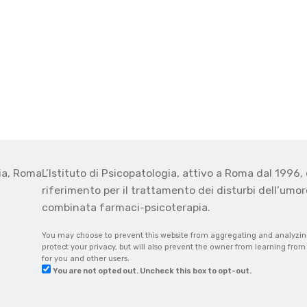
gia, Roma
L’Istituto di Psicopatologia, attivo a Roma dal 1996, 
o
riferimento per il trattamento dei disturbi dell’umore
combinata farmaci-psicoterapia.
You may choose to prevent this website from aggregating and analyzing 
protect your privacy, but will also prevent the owner from learning fro
for you and other users.
You are not opted out. Uncheck this box to opt-out.