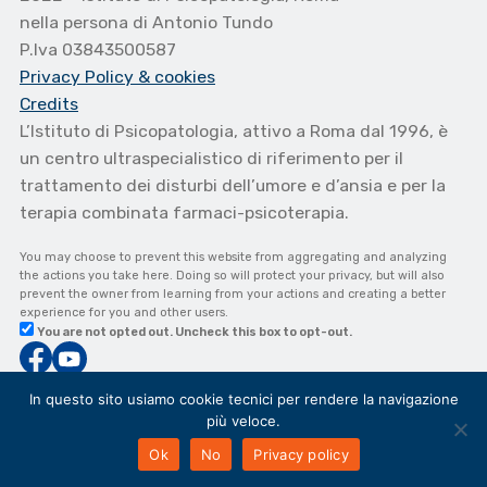
nella persona di Antonio Tundo
P.Iva 03843500587
Privacy Policy
& cookies
Credits
L’Istituto di Psicopatologia, attivo a Roma dal 1996, è
un centro ultraspecialistico di riferimento per il
trattamento dei disturbi dell’umore e d’ansia e per la
terapia combinata farmaci-psicoterapia.
You may choose to prevent this website from aggregating and analyzing
the actions you take here. Doing so will protect your privacy, but will also
prevent the owner from learning from your actions and creating a better
experience for you and other users.
You are not opted out. Uncheck this box to opt-out.
In questo sito usiamo cookie tecnici per rendere la navigazione
più veloce.
Ok
No
Privacy policy