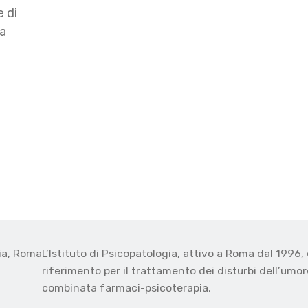
 di
ra
gia, Roma
L’Istituto di Psicopatologia, attivo a Roma dal 1996, 
o
riferimento per il trattamento dei disturbi dell’umore
combinata farmaci-psicoterapia.