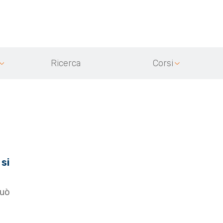
Ricerca
Corsi
 si
può