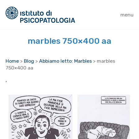
menu
marbles 750×400 aa
Home
>
Blog
>
Abbiamo letto: Marbles
>
marbles
750×400 aa
,