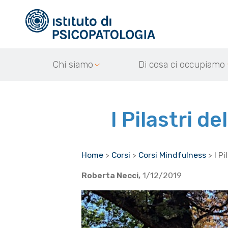
Chi siamo
Di cosa ci occupiamo
I Pilastri d
Home
>
Corsi
>
Corsi Mindfulness
>
I P
Roberta Necci,
1/12/2019