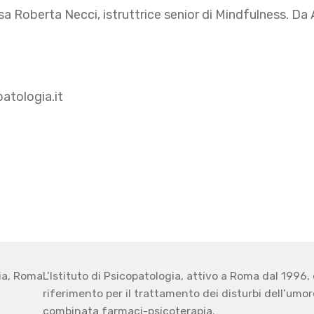
ssa Roberta Necci, istruttrice senior di Mindfulness. Da 
atologia.it
gia, Roma
L’Istituto di Psicopatologia, attivo a Roma dal 1996, 
o
riferimento per il trattamento dei disturbi dell’umore
combinata farmaci-psicoterapia.