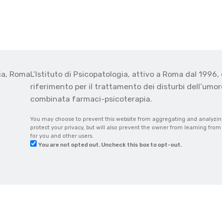
gia, Roma
L’Istituto di Psicopatologia, attivo a Roma dal 1996, 
o
riferimento per il trattamento dei disturbi dell’umore
combinata farmaci-psicoterapia.
You may choose to prevent this website from aggregating and analyzing 
protect your privacy, but will also prevent the owner from learning fro
for you and other users.
You are not opted out. Uncheck this box to opt-out.