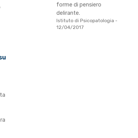
forme di pensiero
o
delirante.
i
Istituto di Psicopatologia
-
12/04/2017
su
sta
ura