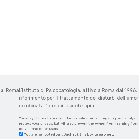
gia, Roma
L’Istituto di Psicopatologia, attivo a Roma dal 1996, 
o
riferimento per il trattamento dei disturbi dell’umore
combinata farmaci-psicoterapia.
You may choose to prevent this website from aggregating and analyzing 
protect your privacy, but will also prevent the owner from learning fro
for you and other users.
You are not opted out. Uncheck this box to opt-out.