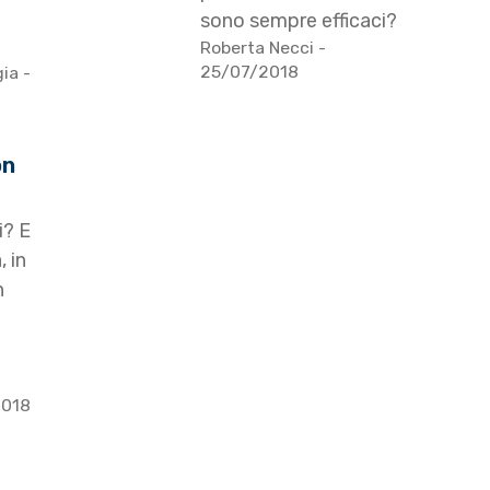
sono sempre efficaci?
Roberta Necci
-
25/07/2018
gia
-
on
i? E
 in
n
o
2018