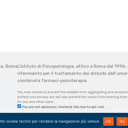
gia, Roma
L’Istituto di Psicopatologia, attivo a Roma dal 1996, 
o
riferimento per il trattamento dei disturbi dell’umore
combinata farmaci-psicoterapia.
You may choose to prevent this website from aggregating and analyzing 
protect your privacy, but will also prevent the owner from learning fro
for you and other users.
You are not opted out. Uncheck this box to opt-out.
amo cookie tecnici per rendere la navigazione più veloce.
Ok
No