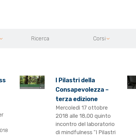
Ricerca
Corsi
ss
I Pilastri della
Consapevolezza –
terza edizione
Mercoledì 17 ottobre
er
2018 alle 18,00 quinto
incontro del laboratorio
2018
di mindfulness “I Pilastri