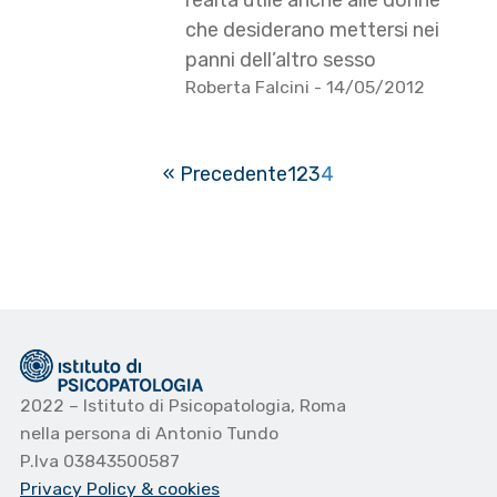
realtà utile anche alle donne
che desiderano mettersi nei
panni dell’altro sesso
Roberta Falcini
- 14/05/2012
« Precedente
1
2
3
4
2022 – Istituto di Psicopatologia, Roma
nella persona di Antonio Tundo
P.Iva 03843500587
Privacy Policy
& cookies